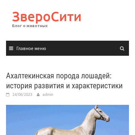
Перейти
к
ЗвероСити
содержимому
Блог о животных
Главное меню
Ахалтекинская порода лошадей:
история развития и характеристики
24/06/2023
admin