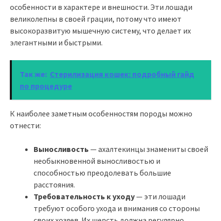
особенности в характере и внешности. Эти лошади
великолепны в своей грации, потому что имеют
высокоразвитую мышечную систему, что делает их
элегантными и быстрыми.
Так же:
Стерилизация кошек: подробный гайд
по процедуре
К наиболее заметным особенностям породы можно
отнести:
Выносливость
— ахалтекинцы знамениты своей
необыкновенной выносливостью и
способностью преодолевать большие
расстояния.
Требовательность к уходу
— эти лошади
требуют особого ухода и внимания со стороны
своих хозяев. Их шерсть должна регулярно