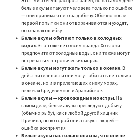
Этот миф очень распространен, но на самом деле
белые акулы атакуют человека только по ошибке
— они принимают его за добычу. Обычно после
первой попытки они отворачиваются и уходят,
осознавая ошибку.
Белые акулы обитают только в холодных
водах
. Это тоже не совсем правда. Хотя они
предпочитают холодные воды, они также могут
встречаться в тропических морях.
Белые акулы могут жить только в океане
. В
действительности они могут обитать не только
в океане, но и в прилегающих к нему морях,
включая Средиземное и Аравийское.
Белые акулы — кровожадные монстры
. На
самом деле, белые акулы преследуют добычу
(обычно рыбу), как и любой другой хищник.
Причина, по которой они атакуют людей —
ошибка восприятия.
Белые акулы настолько опасны, что они не