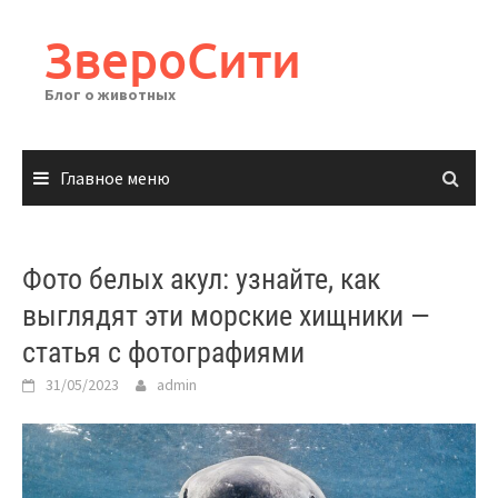
Перейти
к
ЗвероСити
содержимому
Блог о животных
Главное меню
Фото белых акул: узнайте, как
выглядят эти морские хищники —
статья с фотографиями
31/05/2023
admin