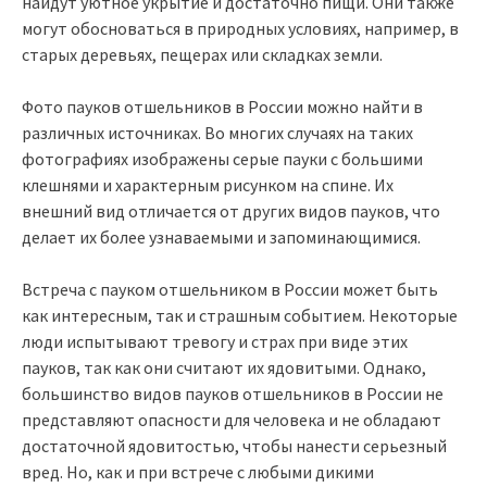
найдут уютное укрытие и достаточно пищи. Они также
могут обосноваться в природных условиях, например, в
старых деревьях, пещерах или складках земли.
Фото пауков отшельников в России можно найти в
различных источниках. Во многих случаях на таких
фотографиях изображены серые пауки с большими
клешнями и характерным рисунком на спине. Их
внешний вид отличается от других видов пауков, что
делает их более узнаваемыми и запоминающимися.
Встреча с пауком отшельником в России может быть
как интересным, так и страшным событием. Некоторые
люди испытывают тревогу и страх при виде этих
пауков, так как они считают их ядовитыми. Однако,
большинство видов пауков отшельников в России не
представляют опасности для человека и не обладают
достаточной ядовитостью, чтобы нанести серьезный
вред. Но, как и при встрече с любыми дикими