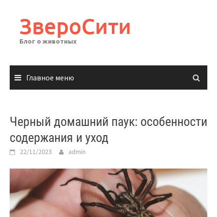
Перейти
к
ЗвероСити
содержимому
Блог о животных
Главное меню
Черный домашний паук: особенности
содержания и уход
22/11/2023
admin