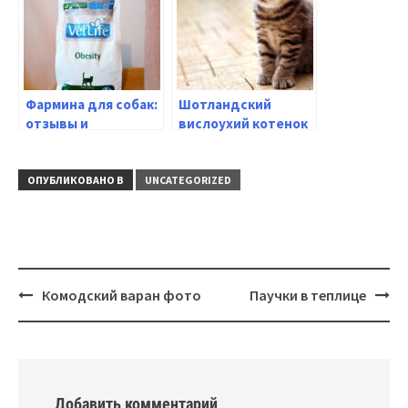
рекомендации
домашних
животных
Фармина для собак:
Шотландский
отзывы и
вислоухий котенок
рекомендации о
— советы по уходу
лучшем корме
и воспитанию
ОПУБЛИКОВАНО В
UNCATEGORIZED
Навигация
Комодский варан фото
Паучки в теплице
Добавить комментарий