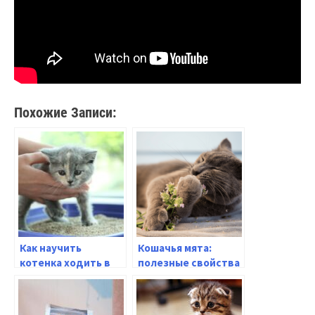
Похожие Записи:
Как научить
Кошачья мята:
котенка ходить в
полезные свойства
лоток: полезные
и способы
советы и
использования для
эффективные
здоровья и