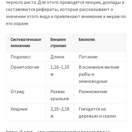
черного аиста. Для этого проводятся лекции, доклады и
составляются рефераты, которые рассказывают о
значении этого вида и привлекают внимание к мерам по
его охране.
Систематическое
Внешнее
Биология
положение
строение
Подкласс:
Длина:
Питание:
Орнитология
1,10–1,10
В основном мелкие
м
рыбы и
земноводные
Отряд:
Размах
Размножение:
крыльев:
Хищные
2,10–2,18
Гнездится на
м
деревьях и скалах
Черный аист – это неповторимая и редкая птица,