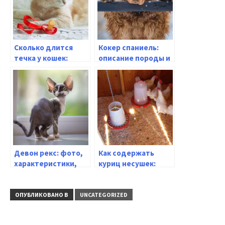
Сколько длится
Кокер спаниель:
течка у кошек:
описание породы и
причины и как
особенности
помочь питомцу –
характера
сроки важных
процессов в
организме вашей
кошки
Девон рекс: фото,
Как содержать
характеристики,
куриц несушек:
особенности
особенности ухода
породы
и кормления
ОПУБЛИКОВАНО В
UNCATEGORIZED