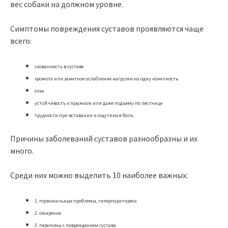
вес собаки на должном уровне.
Симптомы повреждения суставов проявляются чаще
всего:
скованность в суставе
хромота или заметное ослабление нагрузки на одну конечность
отек
устойчивость к прыжкам или даже подъему по лестнице
трудности при вставании и ощутимая боль
Причины заболеваний суставов разнообразны и их
много.
Среди них можно выделить 10 наиболее важных:
1. гормональные проблемы, гиперпаратиреоз
2. ожирение
3. переломы с повреждением сустава