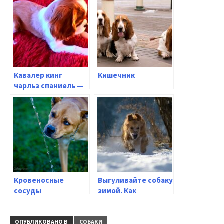
Кавалер кинг
Кишечник
чарльз спаниель —
характеристики,
груминг, здоровье (
Энциклопедия
собак )
Кровеносные
Выгуливайте собаку
сосуды
зимой. Как
обеспечить ее
безопасность?
ОПУБЛИКОВАНО В
СОБАКИ