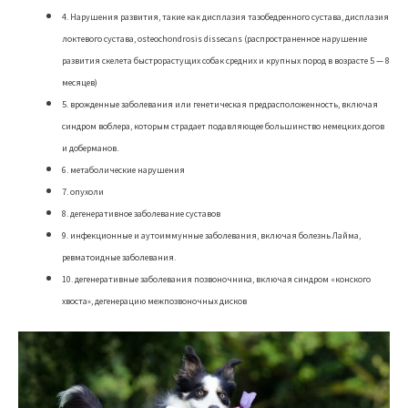
4. Нарушения развития, такие как дисплазия тазобедренного сустава, дисплазия
локтевого сустава, osteochondrosis dissecans (распространенное нарушение
развития скелета быстрорастущих собак средних и крупных пород в возрасте 5 — 8
месяцев)
5. врожденные заболевания или генетическая предрасположенность, включая
синдром воблера, которым страдает подавляющее большинство немецких догов
и доберманов.
6. метаболические нарушения
7. опухоли
8. дегенеративное заболевание суставов
9. инфекционные и аутоиммунные заболевания, включая болезнь Лайма,
ревматоидные заболевания.
10. дегенеративные заболевания позвоночника, включая синдром «конского
хвоста», дегенерацию межпозвоночных дисков