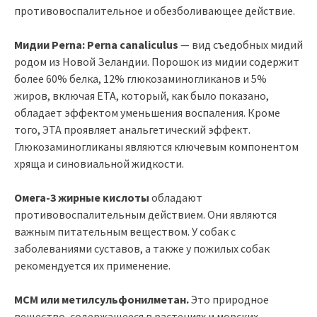
противовоспалительное и обезболивающее действие.
Мидии Perna: Perna canaliculus
— вид съедобных мидий
родом из Новой Зеландии. Порошок из мидии содержит
более 60% белка, 12% глюкозаминогликанов и 5%
жиров, включая ETA, который, как было показано,
обладает эффектом уменьшения воспаления. Кроме
того, ЭТА проявляет анальгетический эффект.
Глюкозаминогликаны являются ключевым компонентом
хряща и синовиальной жидкости.
Омега-3 жирные кислоты
обладают
противовоспалительным действием. Они являются
важным питательным веществом. У собак с
заболеваниями суставов, а также у пожилых собак
рекомендуется их применение.
МСМ или метилсульфонилметан.
Это природное
вещество, содержащееся в растениях и морских