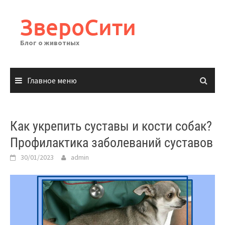
Перейти
к
ЗвероСити
содержимому
Блог о животных
Главное меню
Как укрепить суставы и кости собак?
Профилактика заболеваний суставов
30/01/2023
admin