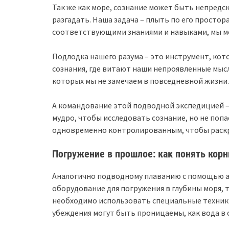
Так же как море, сознание может быть непредс
разгадать. Наша задача – плыть по его просто
соответствующими знаниями и навыками, мы мож
Подлодка нашего разума – это инструмент, кот
сознания, где витают наши непроявленные мысл
которых мы не замечаем в повседневной жизни.
А командование этой подводной экспедицией –
мудро, чтобы исследовать сознание, но не попа
одновременно контролированным, чтобы раскр
Погружение в прошлое: как понять корн
Аналогично подводному плаванию с помощью ак
оборудование для погружения в глубины моря, т
необходимо использовать специальные техники
убеждения могут быть проницаемы, как вода в 