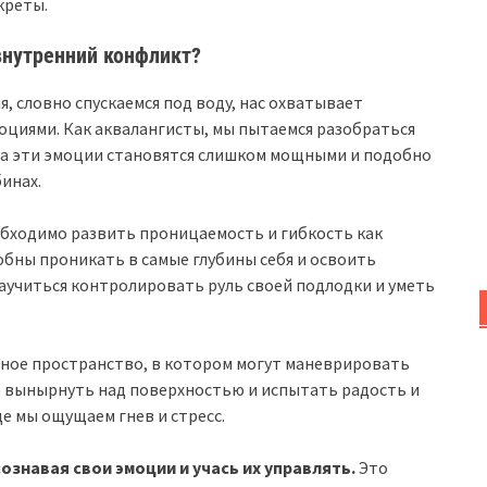
креты.
внутренний конфликт?
я, словно спускаемся под воду, нас охватывает
оциями. Как аквалангисты, мы пытаемся разобраться
гда эти эмоции становятся слишком мощными и подобно
инах.
обходимо развить проницаемость и гибкость как
бны проникать в самые глубины себя и освоить
учиться контролировать руль своей подлодки и уметь
ное пространство, в котором могут маневрировать
 вынырнуть над поверхностью и испытать радость и
где мы ощущаем гнев и стресс.
знавая свои эмоции и учась их управлять.
Это