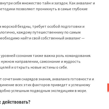
нутри себя множество тайн и загадок. Как акваланг и
методики позволяют проникнуть в самые глубокие
м морской бездны, требует особой подготовки и
алогично, каждому путешественнику по самым
необходимо найти свой собственный акваланг —
х уровней сознания также важна роль командования.
в нужном направлении, самознание и мудрость
целей и открыть новые истины о себе.
т сочетания снарядов знания, акваланга готовности и
динение всех этих факторов приведет к успешному
одобно успешным подводным экспедициям в море.
с действовать?