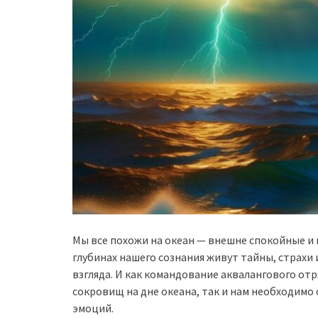
Мы все похожи на океан — внешне спокойные и 
глубинах нашего сознания живут тайны, страхи
взгляда. И как командование аквалангового от
сокровищ на дне океана, так и нам необходимо
эмоций.