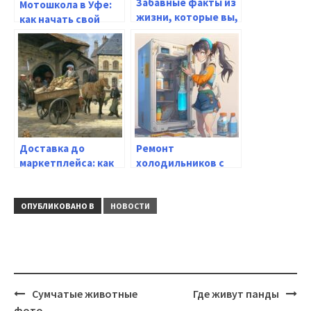
Забавные факты из
Мотошкола в Уфе:
жизни, которые вы,
как начать свой
возможно, не знали
путь к свободе на
двух колесах
Доставка до
Ремонт
маркетплейса: как
холодильников с
доставить свой
выездом на дом:
товар на площадку
как найти
электронной
надежного
ОПУБЛИКОВАНО В
НОВОСТИ
коммерции
специалиста
Навигация
Сумчатые животные
Где живут панды
фото