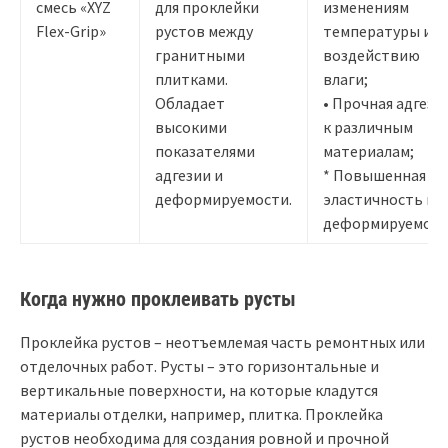
смесь «XYZ
для проклейки
изменениям
Flex-Grip»
рустов между
температуры и
гранитными
воздействию
плитками.
влаги;
Обладает
• Прочная адгези
высокими
к различным
показателями
материалам;
адгезии и
* Повышенная
деформируемости.
эластичность и
деформируемост
Когда нужно проклеивать русты
Проклейка рустов – неотъемлемая часть ремонтных или
отделочных работ. Русты – это горизонтальные и
вертикальные поверхности, на которые кладутся
материалы отделки, например, плитка. Проклейка
рустов необходима для создания ровной и прочной