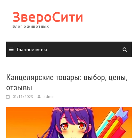
Перейти
к
ЗвероСити
содержимому
Блог о животных
Главное меню
Канцелярские товары: выбор, цены,
отзывы
01/11/2023
admin