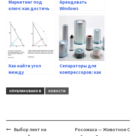
Маркетинг под
Арендовать
ключ: как достичь
Windows
успеха в
виртуальный
продвижении
сервер: как выбрать
своего бизнеса
провайдера и
настроить сервер
Как найти угол
Сепараторы для
между
компрессоров: как
биссектрисами
выбрать лучшую
углов треугольника
модель
ОПУБЛИКОВАНО В
НОВОСТИ
Навигация
Выбор лент на
Росомаха — Животное С