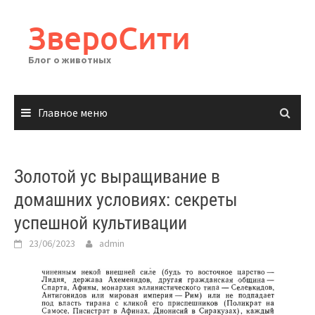
Перейти
к
ЗвероСити
содержимому
Блог о животных
Главное меню
Золотой ус выращивание в
домашних условиях: секреты
успешной культивации
23/06/2023
admin