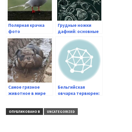
Полярная крачка
Грудные ножки
фото
дафний: основные
функции и их
значение
Самое грязное
Бельгийская
животное в мире
овчарка тервюрен:
описание породы,
характеристики,
уход
ОПУБЛИКОВАНО В
UNCATEGORIZED