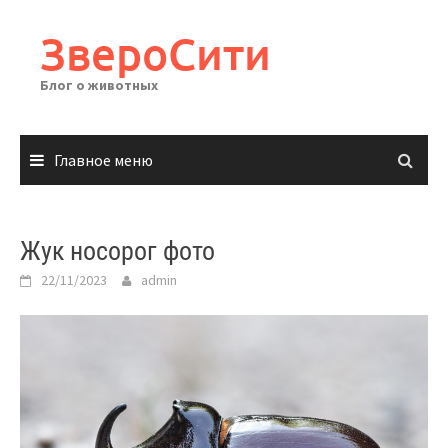
Перейти
к
ЗвероСити
содержимому
Блог о животных
Главное меню
Жук носорог фото
22/11/2023
admin