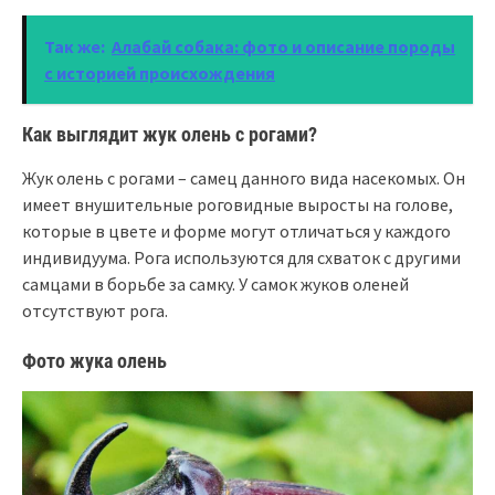
Так же:
Алабай собака: фото и описание породы
с историей происхождения
Как выглядит жук олень с рогами?
Жук олень с рогами – самец данного вида насекомых. Он
имеет внушительные роговидные выросты на голове,
которые в цвете и форме могут отличаться у каждого
индивидуума. Рога используются для схваток с другими
самцами в борьбе за самку. У самок жуков оленей
отсутствуют рога.
Фото жука олень