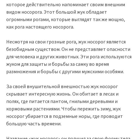
которое действительно напоминает своим внешним
видом носорога. Этот большой жук обладает
огромными рогами, которые выглядят так же мощно,
как рога настоящего носорога.
Несмотря на свои грозные рога, жук носорог является
безобидным существом. Он не представляет опасности
для человека и других животных. Эти рога используются
жуком для защиты и борьбы за самку во время
размножения и борьбы с другими мужскими особями.
За своей внушительной внешностью жук носорог
скрывает интересную жизнь. Он обитает в лесах и
полях, где питается пантом, гнилыми деревьями и
кормовыми растениями. Чтобы пережить зиму, жук
носорог убирается в подземные норы, где проводит
большую часть времени.
Название «жук носорог» он получил за свою форму тела,