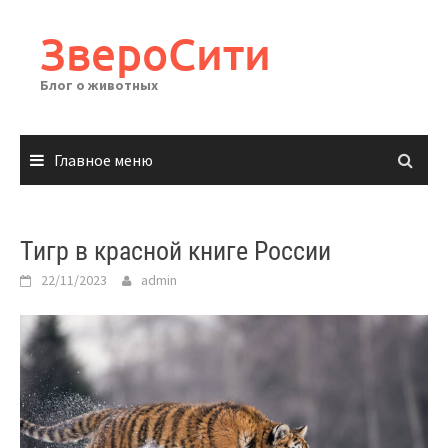
Перейти
к
ЗвероСити
содержимому
Блог о животных
Главное меню
Тигр в красной книге России
22/11/2023
admin