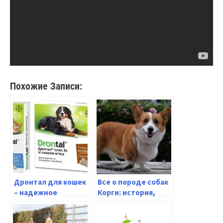
Похожие Записи:
Дронтал для кошек
Все о породе собак
– надежное
Корги: история,
средство от
описание, качества
паразитов для
и фото