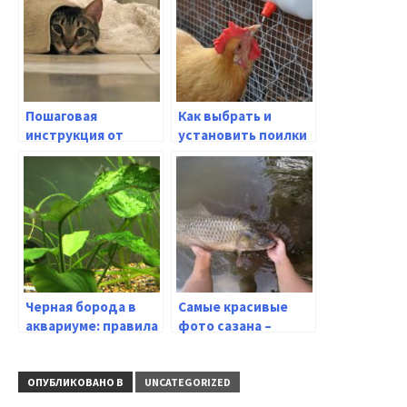
Пошаговая
Как выбрать и
инструкция от
установить поилки
опытного
для кур: советы по
специалиста: как
уходу за птицей
отучить кота
гадить в
неположенном
месте
Черная борода в
Самые красивые
аквариуме: правила
фото сазана –
ухода и
популярный
содержания
представитель
сладкой воды
ОПУБЛИКОВАНО В
UNCATEGORIZED
России