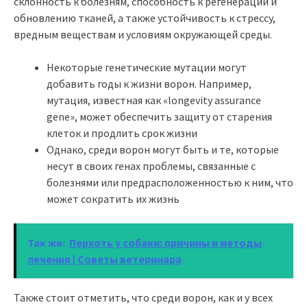
склонность к болезням, способность к регенерации и
обновлению тканей, a также устойчивость к стрессу,
вредным веществам и условиям окружающей среды.
Некоторые генетические мутации могут
добавить годы к жизни ворон. Например,
мутация, известная как «longevity assurance
gene», может обеспечить защиту от старения
клеток и продлить срок жизни
Однако, среди ворон могут быть и те, которые
несут в своих генах проблемы, связанные с
болезнями или предрасположенностью к ним, что
может сократить их жизнь
Так же:
Перхоть у собаки: причины и методы
лечения | Советы ветеринара
Также стоит отметить, что среди ворон, как и у всех