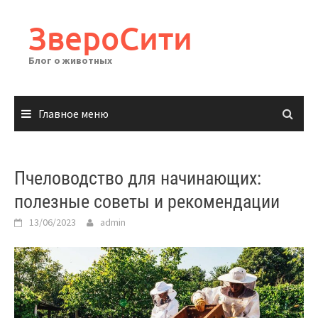
Перейти
к
ЗвероСити
содержимому
Блог о животных
Главное меню
Пчеловодство для начинающих:
полезные советы и рекомендации
13/06/2023
admin