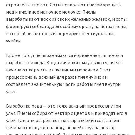
строительство сот. Соты позволяют пчелам хранить
мед и пчелиное маточное молочко. Пчелы
вырабатывают воск из своих железных железок, и соты
формируются благодаря особому органу на ногах пчелы,
который резает воск и формирует шестиугольные
ячейки.
Кроме того, пчелы занимаются кормлением личинок и
выработкой меда. Когда личинки вылупляются, пчелы
начинают кормить их пчелиным молочком. Этот
процесс очень важный для развития личинок и
составляет значительную часть работы пчел внутри
улья.
Выработка меда — это тоже важный процесс внутри
улья. Пчелы собирают нектар с цветов и приводят его в
улей. Там они разрешают нектар в ячейки сот, затем
начинают вынуждать воду, воздействуя на нектар
крыльями и вентиляцией. Затем мед откачивается через