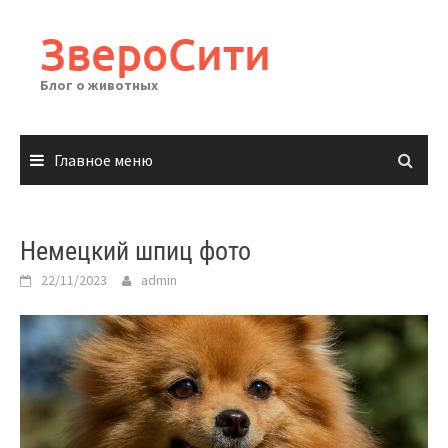
Перейти
к
ЗвероСити
содержимому
Блог о животных
Главное меню
Немецкий шпиц фото
22/11/2023
admin