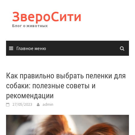
Перейти
к
ЗвероСити
содержимому
Блог о животных
Главное меню
Как правильно выбрать пеленки для
собаки: полезные советы и
рекомендации
27/05/2023
admin