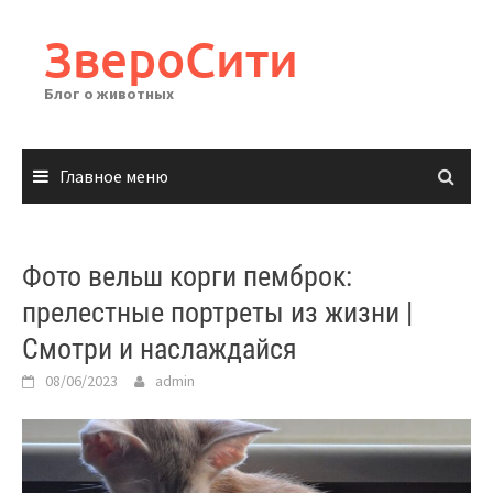
Перейти
к
ЗвероСити
содержимому
Блог о животных
Главное меню
Фото вельш корги пемброк:
прелестные портреты из жизни |
Смотри и наслаждайся
08/06/2023
admin