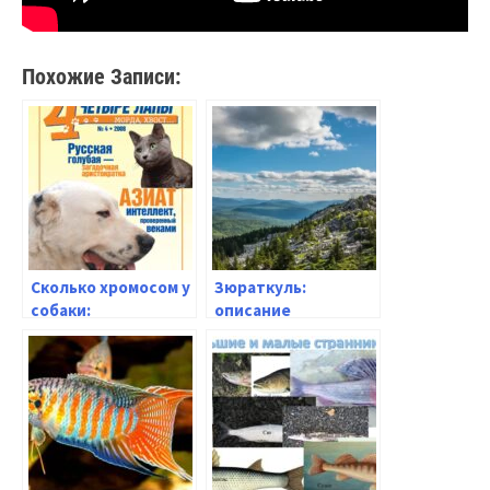
Похожие Записи:
Сколько хромосом у
Зюраткуль:
собаки:
описание
наследственность
Национального
и здоровье
парка и его главных
питомца —
достопримечательностей
полезные советы