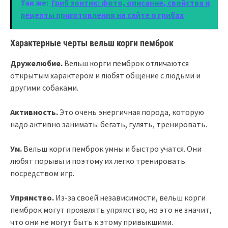
Так же:
Гриб зонтик: фото, описание, свойства и
рецепты приготовления на сайте о грибах
Характерные черты вельш корги пемброк
Дружелюбие.
Вельш корги пемброк отличаются
открытым характером и любят общение с людьми и
другими собаками.
Активность.
Это очень энергичная порода, которую
надо активно занимать: бегать, гулять, тренировать.
Ум.
Вельш корги пемброк умны и быстро учатся. Они
любят порывы и поэтому их легко тренировать
посредством игр.
Упрямство.
Из-за своей независимости, вельш корги
пемброк могут проявлять упрямство, но это не значит,
что они не могут быть к этому привыкшими.