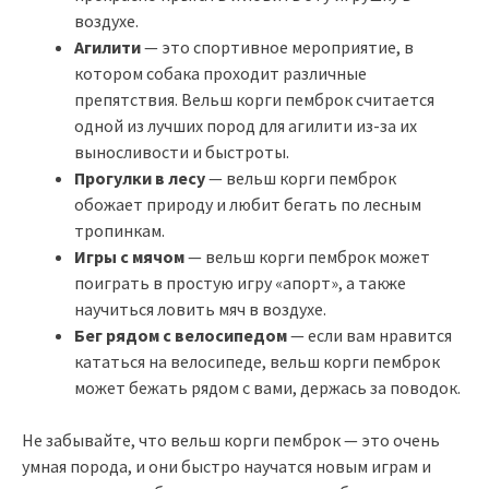
воздухе.
Агилити
— это спортивное мероприятие, в
котором собака проходит различные
препятствия. Вельш корги пемброк считается
одной из лучших пород для агилити из-за их
выносливости и быстроты.
Прогулки в лесу
— вельш корги пемброк
обожает природу и любит бегать по лесным
тропинкам.
Игры с мячом
— вельш корги пемброк может
поиграть в простую игру «апорт», а также
научиться ловить мяч в воздухе.
Бег рядом с велосипедом
— если вам нравится
кататься на велосипеде, вельш корги пемброк
может бежать рядом с вами, держась за поводок.
Не забывайте, что вельш корги пемброк — это очень
умная порода, и они быстро научатся новым играм и