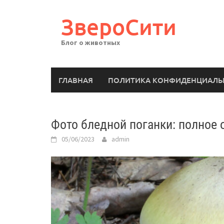
Перейти
к
ЗвероСити
содержимому
Блог о животных
ГЛАВНАЯ
ПОЛИТИКА КОНФИДЕНЦИАЛЬ
Фото бледной поганки: полное 
05/06/2023
admin