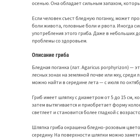
осенью. Она обладает сильным запахом, который
Если человек съест бледную поганку, может пр
боли живота, головные боли и рвота. Иногда с
употребления этого гриба. Даже в небольших д
проблемы со здоровьем.
Описание гриба
Бледная поганка (лат. Agaricus porphyrizon) — 
лесных зонах на земляной почве или мху, среди ли
можно найти в середине лета — с июля по октяб
Гриб имеет шляпку с диаметром от 5 до 15 см, 
затем вытягивается и приобретает форму коло
светлеет и становится более гладкой с возрасто
Шляпка гриба окрашена бледно-розовым цветом
середину. На поверхности шляпки можно замети