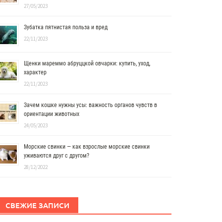
27/05/2023
Зубатка пятнистая польза и вред
22/11/2023
Щенки мареммо абруццкой овчарки: купить, уход,
характер
22/11/2023
Зачем кошке нужны усы: важность органов чувств в
ориентации животных
24/05/2023
Морские свинки — как взрослые морские свинки
уживаются друг с другом?
28/12/2022
СВЕЖИЕ ЗАПИСИ