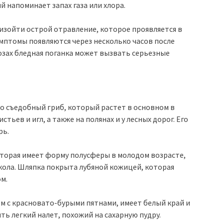
 напоминает запах газа или хлора.
оизойти острой отравление, которое проявляется в
имптомы появляются через несколько часов после
озах бледная поганка может вызвать серьезные
это съедобный гриб, который растет в основном в
стьев и игл, а также на полянах и у лесных дорог. Его
рь.
которая имеет форму полусферы в молодом возрасте,
кола. Шляпка покрыта лубяной кожицей, которая
м.
 с красновато-бурыми пятнами, имеет белый край и
ть легкий налет, похожий на сахарную пудру.