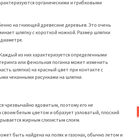
характеризуются органическими и грибковыми
обенно на гниющей древесине деревьев. Это очень
инает шляпку с короткой ножкой. Размер шляпки
 диаметре.
 Каждый из них характеризуется определенными
ттеринга или фенольная поганка может изменить
часть шляпки) на красный цвет при контакте с
ыми чеканными рисунками на шляпке.
ся чрезвычайно ядовитым, поэтому его не
 своим белым цветом и образует узловатый, плоский
рывается жирным слизистым слоем.
ожет быть найдена на полях и газонах, обычно летом и