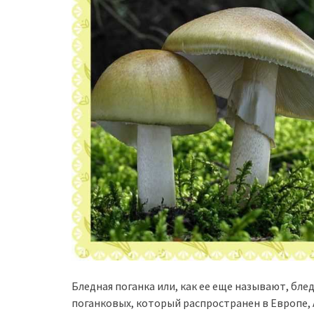
Бледная поганка или, как ее еще называют, бле
поганковых, который распространен в Европе, 