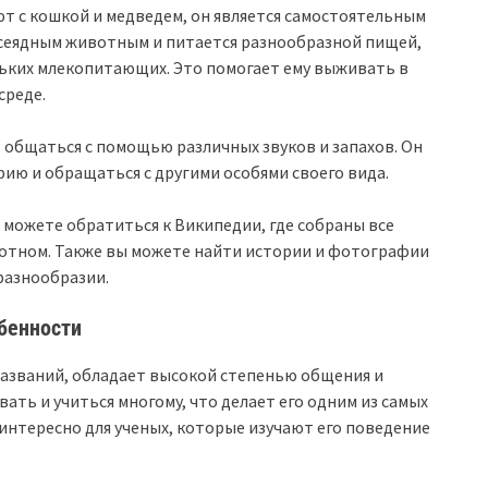
ют с кошкой и медведем, он является самостоятельным
 всеядным животным и питается разнообразной пищей,
ньких млекопитающих. Это помогает ему выживать в
среде.
 общаться с помощью различных звуков и запахов. Он
ию и обращаться с другими особями своего вида.
ы можете обратиться к Википедии, где собраны все
отном. Также вы можете найти истории и фотографии
 разнообразии.
бенности
 названий, обладает высокой степенью общения и
ать и учиться многому, что делает его одним из самых
интересно для ученых, которые изучают его поведение