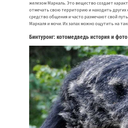
железом Маркаль. Это вещество создает харак
отмечать свою территорию и находить других о
средство общения и часто размечают свой путь
Маркаля и мочи. Их запах можно ощутить на тако
Бинтуронг: котомедведь история и фото