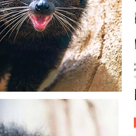
А
И
0