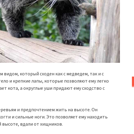
видом, который сходен как с медведем, так и с
ело и крепкие лапы, которые позволяют ему легко
ет кота, а округлые уши придают ему сходство с
еревьям и предпочтением жить на высоте. Он
когти и сильные ноги. Это позволяет ему находить
й высоте, вдали от хищников.