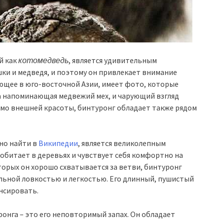
й как
котомедведь
, является удивительным
и и медведя, и поэтому он привлекает внимание
ающее в юго-восточной Азии, имеет фото, которые
ка напоминающая медвежий мех, и чарующий взгляд
мо внешней красоты, бинтуронг обладает также рядом
но найти в
Википедии
, является великолепным
обитает в деревьях и чувствует себя комфортно на
торых он хорошо схватывается за ветви, бинтуронг
льной ловкостью и легкостью. Его длинный, пушистый
нсировать.
онга – это его неповторимый запах. Он обладает