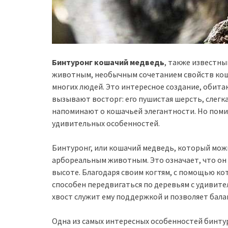
Бинтуронг кошачий медведь
, также известны
животным, необычным сочетанием свойств кошк
многих людей. Это интересное создание, обит
вызывают восторг: его пушистая шерсть, слег
напоминают о кошачьей элегантности. Но поми
удивительных особенностей.
Бинтуронг, или кошачий медведь, который мож
арбореальным животным. Это означает, что он 
высоте. Благодаря своим когтям, с помощью ко
способен передвигаться по деревьям с удивите
хвост служит ему поддержкой и позволяет бала
Одна из самых интересных особенностей бинтур