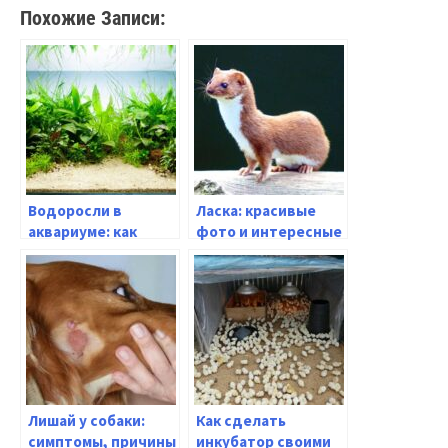
Похожие Записи:
Водоросли в
Ласка: красивые
аквариуме: как
фото и интересные
выбрать и
факты о зверьке
ухаживать за ними
Лишай у собаки:
Как сделать
симптомы, причины
инкубатор своими