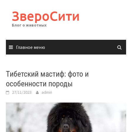
Перейти
к
ЗвероСити
содержимому
Блог о животных
Главное меню
Тибетский мастиф: фото и
особенности породы
27/11/2023
admin