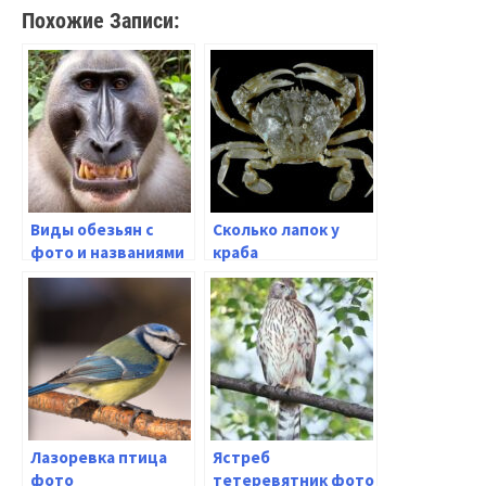
Похожие Записи:
Виды обезьян с
Сколько лапок у
фото и названиями
краба
Лазоревка птица
Ястреб
фото
тетеревятник фото