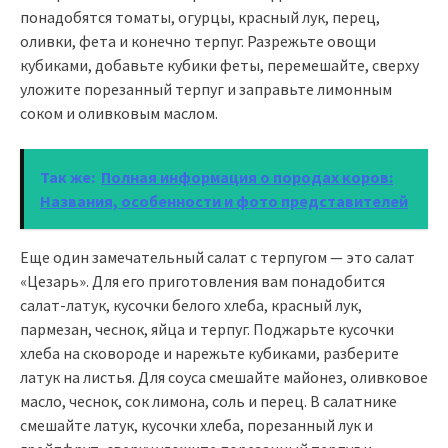
понадобятся томаты, огурцы, красный лук, перец,
оливки, фета и конечно терпуг. Разрежьте овощи
кубиками, добавьте кубики феты, перемешайте, сверху
уложите порезанный терпуг и заправьте лимонным
соком и оливковым маслом.
Так же:
Полная информация о породах коров:
Названия, особенности и фото представителей
Еще один замечательный салат с терпугом — это салат
«Цезарь». Для его приготовления вам понадобится
салат-латук, кусочки белого хлеба, красный лук,
пармезан, чеснок, яйца и терпуг. Поджарьте кусочки
хлеба на сковороде и нарежьте кубиками, разберите
латук на листья. Для соуса смешайте майонез, оливковое
масло, чеснок, сок лимона, соль и перец. В салатнике
смешайте латук, кусочки хлеба, порезанный лук и