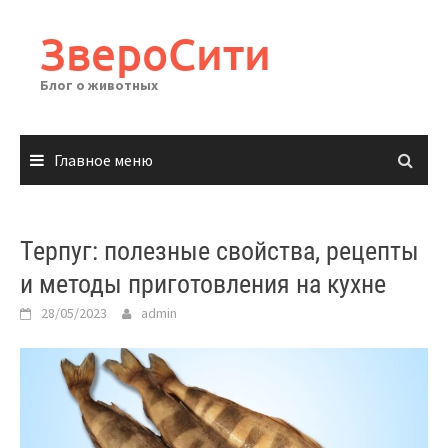
Перейти
к
ЗвероСити
содержимому
Блог о животных
Главное меню
Терпуг: полезные свойства, рецепты
и методы приготовления на кухне
28/05/2023
admin