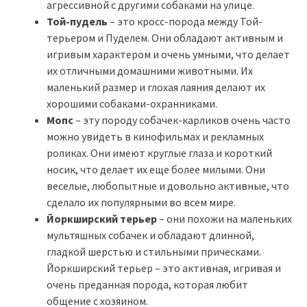
агрессивной с другими собаками на улице.
Той-пудель
– это кросс-порода между Той-
терьером и Пуделем. Они обладают активным и
игривым характером и очень умными, что делает
их отличными домашними животными. Их
маленький размер и глохая лаяния делают их
хорошими собаками-охранниками.
Мопс
– эту породу собачек-карликов очень часто
можно увидеть в кинофильмах и рекламных
роликах. Они имеют круглые глаза и короткий
носик, что делает их еще более милыми. Они
веселые, любопытные и довольно активные, что
сделало их популярными во всем мире.
Йоркширский терьер
– они похожи на маленьких
мультяшных собачек и обладают длинной,
гладкой шерстью и стильными прическами.
Йоркширский терьер – это активная, игривая и
очень преданная порода, которая любит
общение с хозяином.