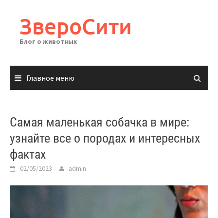
Перейти
к
ЗвероСити
содержимому
Блог о животных
Главное меню
Самая маленькая собачка в мире:
узнайте все о породах и интересных
фактах
02/05/2023
admin