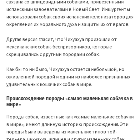
связана со шпицевидными собаками, привезенными
испанскими завоевателями в Новый Свет. Иншургенты
использовали собак своих испанских колонизаторов для
окрепления их морального духа и защиты их от врагов.
Другая версия гласит, что Чихуахуа произошли от
мексиканских собак-беспризорников, которые
скрещивались с другими породами собак.
Как бы то ни было, Чихуахуа остается небольшой, но
оживленной породой и одним из наиболее признанных
удивительных кошачьих собак в мире.
Происхождение породы «самая маленькая собачка в
мире»
Породы собак, известные как «самые маленькие собачки
в мире», имеют длинную историю происхождения. Эти
породы были выведены из маленьких типов той-
терьера, чихуахуа, шпицев и других маленьких собак.