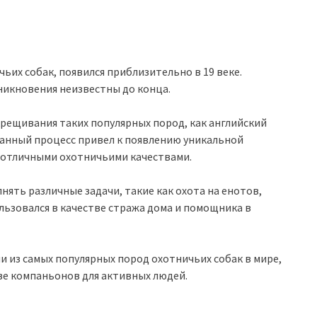
чьих собак, появился приблизительно в 19 веке.
никновения неизвестны до конца.
скрещивания таких популярных пород, как английский
Данный процесс привел к появлению уникальной
 отличными охотничьими качествами.
нять различные задачи, такие как охота на енотов,
ользовался в качестве стража дома и помощника в
и из самых популярных пород охотничьих собак в мире,
ве компаньонов для активных людей.