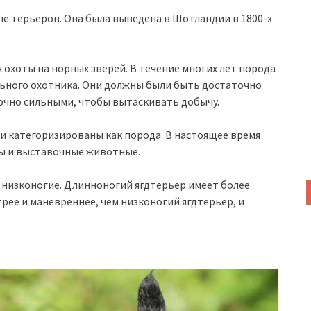
пе терьеров. Она была выведена в Шотландии в 1800-х
охоты на норных зверей. В течение многих лет порода
ьного охотника. Они должны были быть достаточно
точно сильными, чтобы вытаскивать добычу.
 и категоризированы как порода. В настоящее время
ны и выставочные животные.
 низконогие. Длинноногий ягдтерьер имеет более
рее и маневреннее, чем низконогий ягдтерьер, и