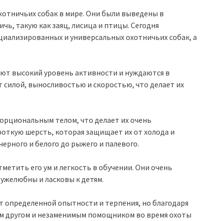
хотничьих собак в мире. Они были выведены в
ичь, такую как заяц, лисица и птицы. Сегодня
циализированных и универсальных охотничьих собак, а
ют высокий уровень активности и нуждаются в
 силой, выносливостью и скоростью, что делает их
орциональным телом, что делает их очень
роткую шерсть, которая защищает их от холода и
ерного и белого до рыжего и палевого.
метить его ум и легкость в обучении. Они очень
ружелюбны и ласковы к детям.
т определенной опытности и терпения, но благодаря
ым другом и незаменимым помощником во время охоты