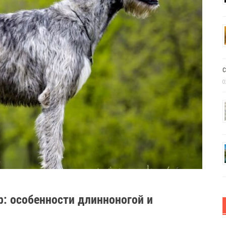
С
0
р: особенности длинноногой и